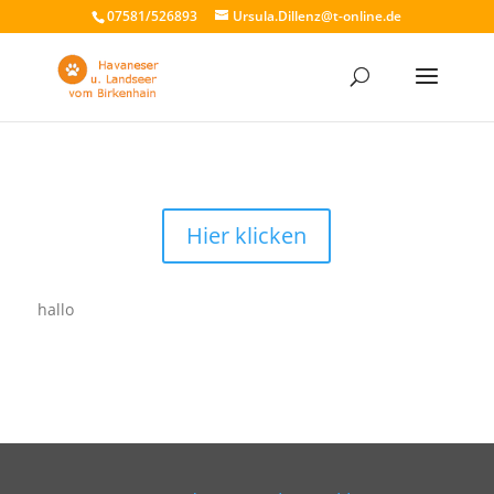
07581/526893
Ursula.Dillenz@t-online.de
Hier klicken
hallo